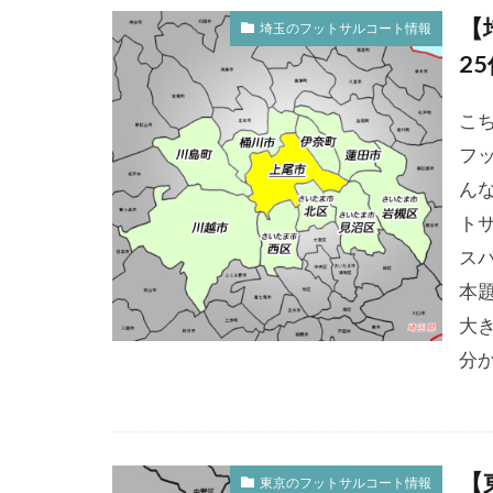
【
埼玉のフットサルコート情報
2
こ
フ
ん
トサ
ス
本
大
分か
【
東京のフットサルコート情報