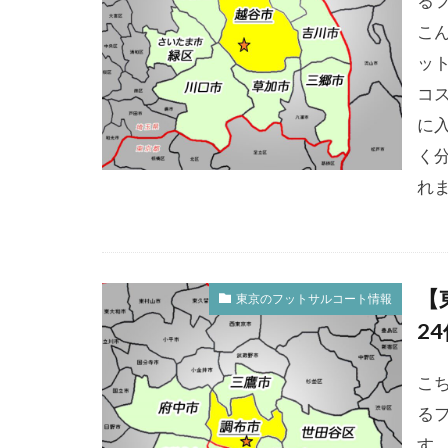
る
こ
ット
コ
に
く
れま
【
東京のフットサルコート情報
2
こ
る
す