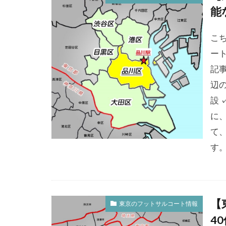
能
こ
ー
記
辺
設
に
て
す。
【
東京のフットサルコート情報
4