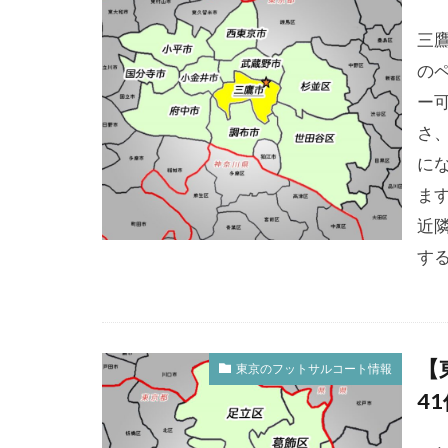
三
の
ー
さ
に
ます
近
する
【
東京のフットサルコート情報
4