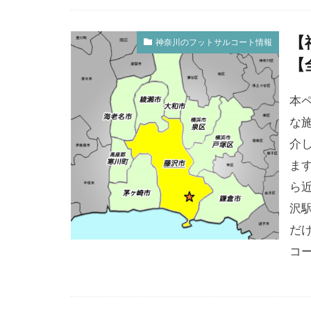
【
神奈川のフットサルコート情報
【
本
な
介
ます
ら近
沢
だ
コー