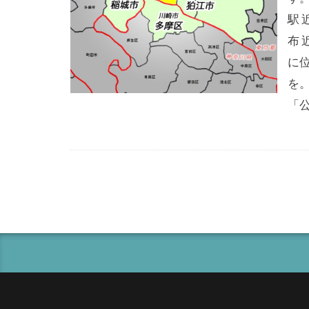
駅 
布
に
を
「公