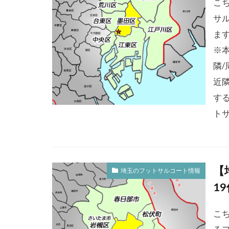
こ
サ
ま
※
隣
近
す
トサ
【
埼玉のフットサルコート情報
1
こ