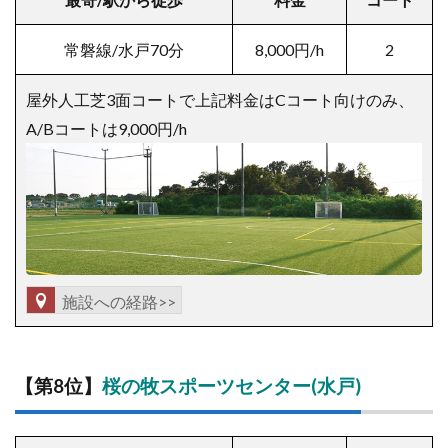
常磐線/水戸70分
8,000円/h
2
屋外人工芝3面コートで上記料金はCコート向けのみ、
A/Bコートは9,000円/h
施設への経路>>
【
第8位】
桜の牧スポーツセンター(水戸)