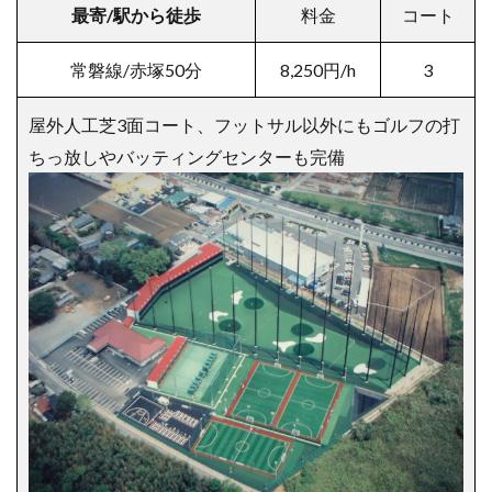
最寄/駅から徒歩
料金
コート
常磐線/赤塚50分
8,250
円/h
3
屋外人工芝3面コート、フットサル以外にもゴルフの打
ちっ放しやバッティングセンターも完備