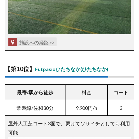
施設への経路>>
【
第10位】
Futpasioひたちなか(ひたちなか)
最寄/駅から徒歩
料金
コート
常磐線/佐和30分
9,900
円/h
3
屋外人工芝コート3面で、繫げてソサイチとしても利用
可能