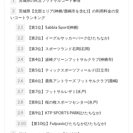
1
茨城県の民営フットサルコート事情
2
茨城県【北部エリア(神栖/鹿嶋市を含む)】の利用料金の安
いコートランキング
2.1
【第1位】Sabbia Sport(神栖)
2.2
【第2位】イーグルサッカーパーク(ひたちなか)
2.3
【第3位】スポーツランド石岡(石岡)
2.4
【第4位】波崎グリーンフットサルクラブ(神栖市)
2.5
【第5位】ティックスポーツフィールド(日立市)
2.6
【第6位】鹿島アントラーズ フットサルクラブ(鹿嶋)
2.7
【第7位】フットサルレザミ(水戸)
2.8
【第8位】桜の牧スポーツセンター(水戸)
2.9
【第9位】KTP SPORTS PARK(ひたちなか)
2.10
【第10位】Futpasioひたちなか(ひたちなか)