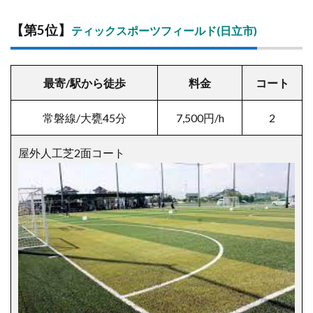
【第5位】
ティックスポーツフィールド(日立市)
最寄/駅から徒歩
料金
コート
常磐線/大甕45分
7,500円/h
2
屋外人工芝2面コート