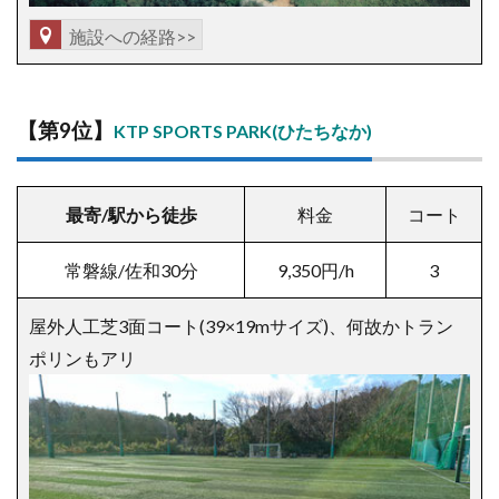
施設への経路>>
【
第9位】
KTP SPORTS PARK(ひたちなか)
最寄/駅から徒歩
料金
コート
常磐線/佐和30分
9,350
円/h
3
屋外人工芝3面コート(39×19mサイズ)、何故かトラン
ポリンもアリ