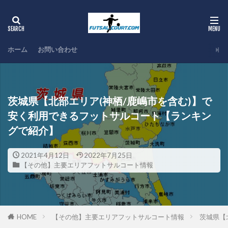
ホーム
お問い合わせ
茨城県【北部エリア(神栖/鹿嶋市を含む)】で
安く利用できるフットサルコート【ランキン
グで紹介】
2021年4月12日
2022年7月25日
【その他】主要エリアフットサルコート情報
HOME
【その他】主要エリアフットサルコート情報
茨城県【